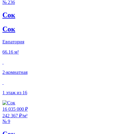
№ 236
Сок
Сок
Евпатория
66.16 м²
2‑комнатная
1 этаж из 16
16 035 000 ₽
242 367 ₽/м²
№ 9
Сок