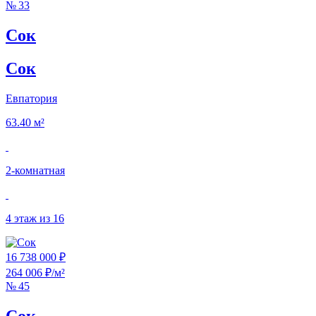
№ 33
Сок
Сок
Евпатория
63.40 м²
2‑комнатная
4 этаж из 16
16 738 000 ₽
264 006 ₽/м²
№ 45
Сок