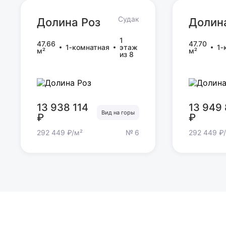
Судак
Долина Роз
Долин
Долина Роз
Долин
1
47.66
47.70
1‑комнатная
этаж
1‑
м²
м²
из 8
13 938 114
13 949
Вид на горы
₽
₽
292 449 ₽/м²
№ 6
292 449 ₽