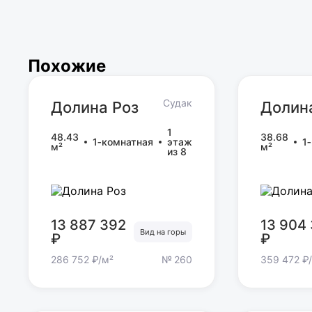
Похожие
Судак
Долина Роз
Долин
Долина Роз
Долин
1
48.43
38.68
1‑комнатная
этаж
1
м²
м²
из 8
13 887 392
13 904
Вид на горы
₽
₽
286 752 ₽/м²
№ 260
359 472 ₽