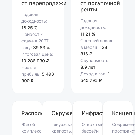
от перепродажи
от посуточной
ренты
Годовая
Годовая
доходность:
доходность:
18.25 %
11.21 %
Прирост к
Средний доход
сдаче в 2027
в месяц:
128
году:
39.83 %
816 ₽
Итоговая цена:
Окупаемость:
19 286 930 ₽
8.9 лет
Чистая
Доход в год:
1
прибыль:
5 493
545 795 ₽
990 ₽
Расположение
Окружение
Инфраструктура
Концеп
Жилой
Генуэзская
Открытый
Современ
комплекс
крепость,
бассейн
пространс