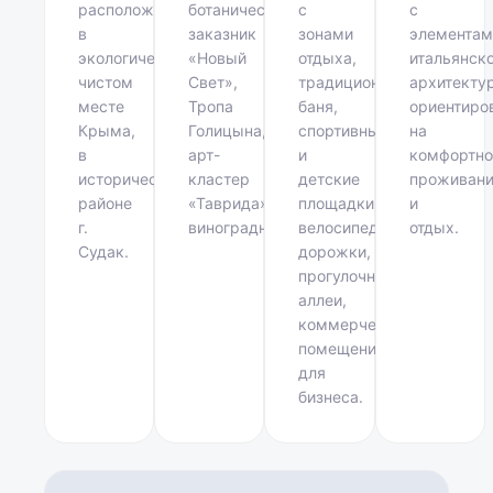
расположен
ботанический
с
с
в
заказник
зонами
элементам
экологически
«Новый
отдыха,
итальянск
чистом
Свет»,
традиционная
архитекту
месте
Тропа
баня,
ориентиро
Крыма,
Голицына,
спортивные
на
в
арт-
и
комфортно
историческом
кластер
детские
проживан
районе
«Таврида»,
площадки,
и
г.
виноградники.
велосипедные
отдых.
Судак.
дорожки,
прогулочные
аллеи,
коммерческие
помещения
для
бизнеса.