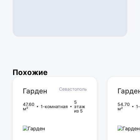
Похожие
Севастополь
Гарден
Гарде
Гарден
Гарде
5
47.60
54.70
1‑комнатная
этаж
1
м²
м²
из 5