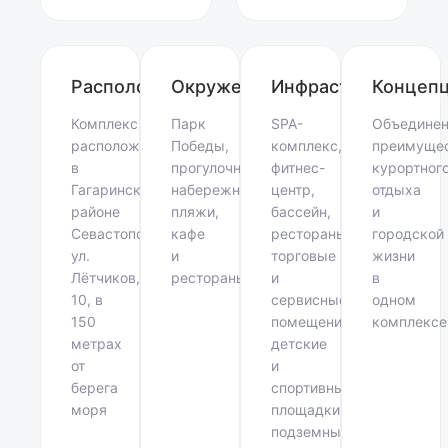
Расположение
Окружение
Инфраструктура
Концеп
Комплекс
Парк
SPA-
Объединен
расположен
Победы,
комплекс,
преимуще
в
прогулочная
фитнес-
курортног
Гагаринском
набережная,
центр,
отдыха
районе
пляжи,
бассейн,
и
Севастополя,
кафе
рестораны,
городской
ул.
и
торговые
жизни
Лётчиков,
рестораны
и
в
10, в
сервисные
одном
150
помещения,
комплексе
метрах
детские
от
и
берега
спортивные
моря
площадки,
подземный