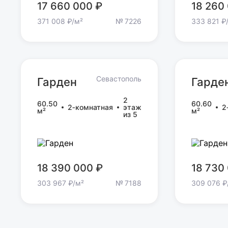
17 660 000 ₽
18 260
371 008 ₽/м²
№ 7226
333 821 ₽
Севастополь
Гарден
Гарде
Гарден
Гарде
2
60.50
60.60
2‑комнатная
этаж
2
м²
м²
из 5
18 390 000 ₽
18 730
303 967 ₽/м²
№ 7188
309 076 ₽