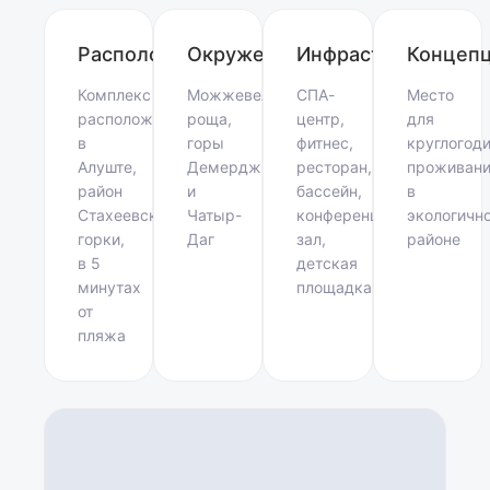
Расположение
Окружение
Инфраструктура
Концеп
Комплекс
Можжевеловая
СПА-
Место
расположен
роща,
центр,
для
в
горы
фитнес,
круглогод
Алуште,
Демерджи
ресторан,
проживан
район
и
бассейн,
в
Стахеевской
Чатыр-
конференц-
экологичн
горки,
Даг
зал,
районе
в 5
детская
минутах
площадка
от
пляжа