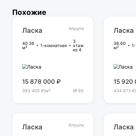
Похожие
Алушта
Ласка
Ласка
Ласка
Ласка
3
40.36
36.60
1‑комнатная
этаж
1
м²
м²
из 4
15 878 000 ₽
15 920
393 409 ₽/м²
№ 85
434 973 ₽
Алушта
Ласка
Ласка
Ласка
Ласка