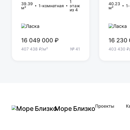
1
39.39
40.23
1‑комнатная
этаж
1
м²
м²
из 4
16 049 000 ₽
16 230
407 438 ₽/м²
№ 41
403 430 ₽
Проекты
К
Море Близко