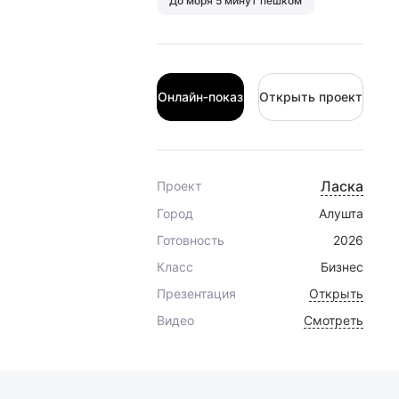
До моря 5 минут пешком
Онлайн‑показ
Открыть проект
Онлайн‑показ
Открыть проект
Ласка
Проект
Город
Алушта
Готовность
2026
Класс
Бизнес
Презентация
Открыть
Видео
Смотреть