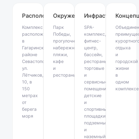
Расположение
Окружение
Инфраструктура
Концеп
Комплекс
Парк
SPA-
Объединен
расположен
Победы,
комплекс,
преимуще
в
прогулочная
фитнес-
курортног
Гагаринском
набережная,
центр,
отдыха
районе
пляжи,
бассейн,
и
Севастополя,
кафе
рестораны,
городской
ул.
и
торговые
жизни
Лётчиков,
рестораны
и
в
10, в
сервисные
одном
150
помещения,
комплексе
метрах
детские
от
и
берега
спортивные
моря
площадки,
подземный
и
наземный