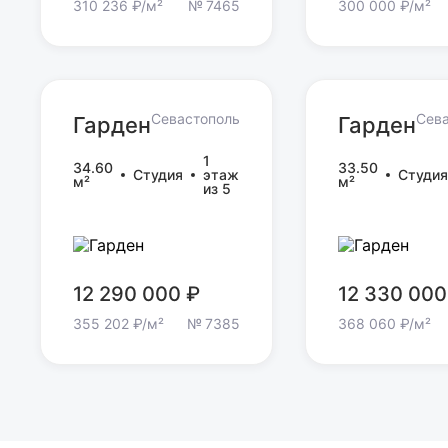
310 236 ₽/м²
№ 7465
300 000 ₽/м²
Севастополь
Сев
Гарден
Гарден
Гарден
Гарден
1
34.60
33.50
Студия
этаж
Студия
м²
м²
из 5
12 290 000 ₽
12 330 000
355 202 ₽/м²
№ 7385
368 060 ₽/м²