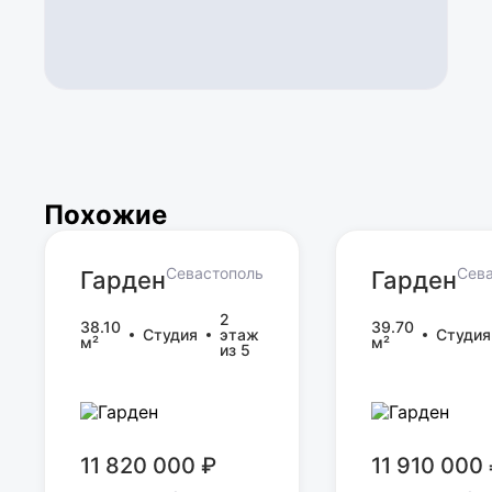
Похожие
Севастополь
Сев
Гарден
Гарден
Гарден
Гарден
2
38.10
39.70
Студия
этаж
Студия
м²
м²
из 5
11 820 000 ₽
11 910 000