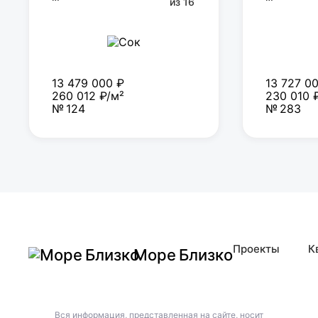
из 16
13 479 000 ₽
13 727 0
260 012 ₽/м²
230 010 
№ 124
№ 283
Проекты
К
Море Близко
Вся информация, представленная на сайте, носит