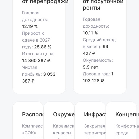
от перепродажи
от посуточной
ренты
Годовая
Годовая
доходность:
доходность:
12.19 %
10.11 %
Прирост к
Средний доход
сдаче в 2027
в месяц:
99
году:
25.86 %
427 ₽
Итоговая цена:
Окупаемость:
14 860 387 ₽
9.9 лет
Чистая
Доход в год:
1
прибыль:
3 053
193 128 ₽
387 ₽
Расположение
Окружение
Инфраструктура
Концеп
Комплекс
Караимские
Закрытая
Комфортна
«СОК»
кенассы,
территория,
среда