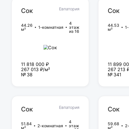
Евпатория
Сок
Сок
Сок
Сок
4
44.26
44.53
1‑комнатная
этаж
1
м²
м²
из 16
11 818 000 ₽
11 899 0
267 013 ₽/м²
267 213 
№ 38
№ 341
Евпатория
Сок
Сок
Сок
Сок
4
51.84
59.68
2‑комнатная
этаж
2
м²
м²