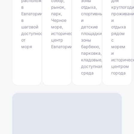
расположен
собор,
зоны
для
в
рынок,
отдыха,
круглогод
Евпатории,
парк,
спортивные
проживан
в
Черное
и
и
шаговой
море,
детские
отдыха
доступности
исторический
площадки,
рядом
от
центр
зоны
с
моря
Евпатории
барбекю,
морем
парковка,
и
кладовые,
историчес
доступная
центром
среда
города