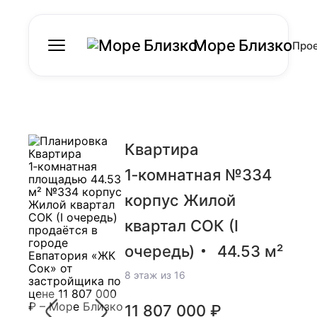
Море Близко
Про
Квартира
1‑комнатная №334
корпус Жилой
квартал СОК (I
очередь)
44.53 м²
8 этаж из 16
11 807 000 ₽