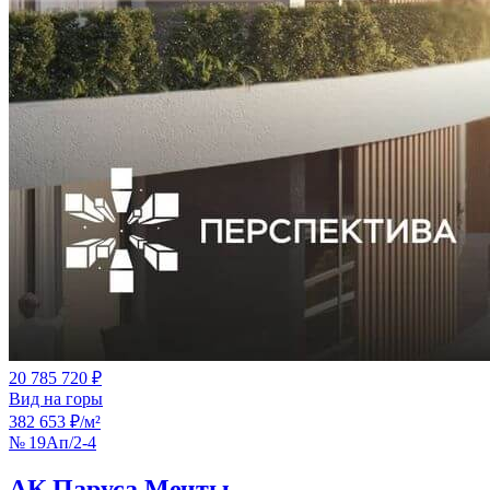
20 785 720 ₽
Вид на горы
382 653 ₽/м²
№ 19Ап/2-4
АК Паруса Мечты