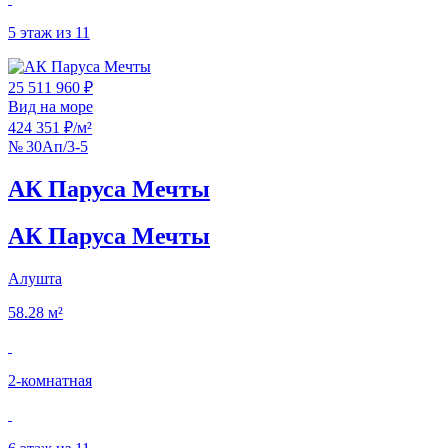
5 этаж из 11
25 511 960 ₽
Вид на море
424 351 ₽/м²
№ 30Ап/3-5
АК Паруса Мечты
АК Паруса Мечты
Алушта
58.28 м²
2‑комнатная