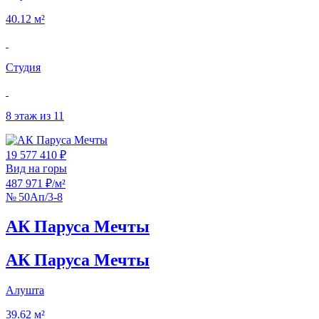
40.12 м²
Студия
8 этаж из 11
19 577 410 ₽
Вид на горы
487 971 ₽/м²
№ 50Ап/3-8
АК Паруса Мечты
АК Паруса Мечты
Алушта
39.62 м²