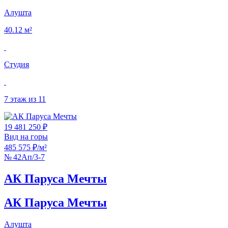
Алушта
40.12 м²
Студия
7 этаж из 11
19 481 250 ₽
Вид на горы
485 575 ₽/м²
№ 42Ап/3-7
АК Паруса Мечты
АК Паруса Мечты
Алушта