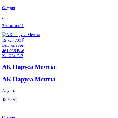
Студия
3 этаж из 11
19 727 730 ₽
Вид на горы
461 036 ₽/м²
№ 10Ап/3-3
АК Паруса Мечты
АК Паруса Мечты
Алушта
42.79 м²
Студия