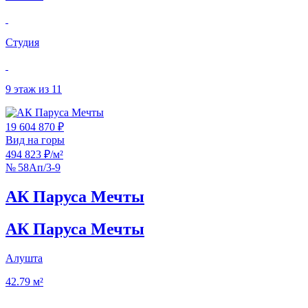
Студия
9 этаж из 11
19 604 870 ₽
Вид на горы
494 823 ₽/м²
№ 58Ап/3-9
АК Паруса Мечты
АК Паруса Мечты
Алушта
42.79 м²