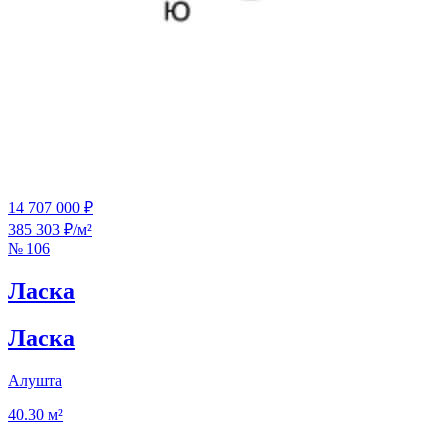
14 707 000 ₽
385 303 ₽/м²
№ 106
Ласка
Ласка
Алушта
40.30 м²