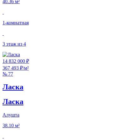
40.36 м²
1‑комнатная
3 этаж из 4
14 832 000 ₽
367 493 ₽/м²
№ 77
Ласка
Ласка
Алушта
38.10 м²