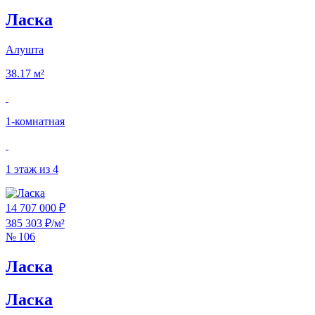
Ласка
Алушта
38.17 м²
1‑комнатная
1 этаж из 4
14 707 000 ₽
385 303 ₽/м²
№ 106
Ласка
Ласка