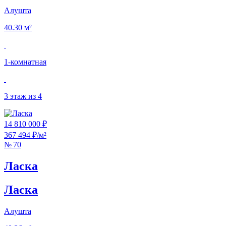
Алушта
40.30 м²
1‑комнатная
3 этаж из 4
14 810 000 ₽
367 494 ₽/м²
№ 70
Ласка
Ласка
Алушта